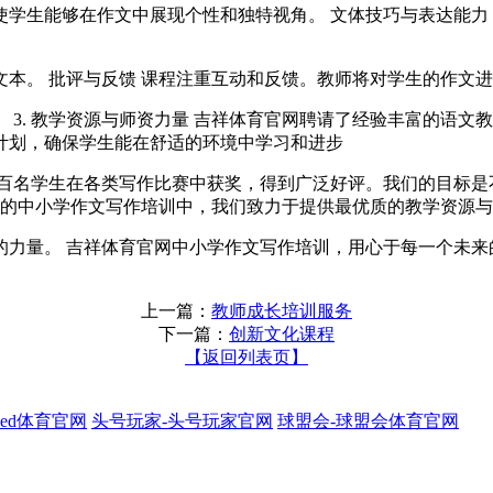
使学生能够在作文中展现个性和独特视角。 文体技巧与表达能力
本。 批评与反馈 课程注重互动和反馈。教师将对学生的作文
 3. 教学资源与师资力量 吉祥体育官网聘请了经验丰富的语
计划，确保学生能在舒适的环境中学习和进步
助数百名学生在各类写作比赛中获奖，得到广泛好评。我们的目标
育官网的中小学作文写作培训中，我们致力于提供最优质的教学资源
的力量。 吉祥体育官网中小学作文写作培训，用心于每一个未来
上一篇：
教师成长培训服务
下一篇：
创新文化课程
【返回列表页】
ued体育官网
头号玩家-头号玩家官网
球盟会-球盟会体育官网