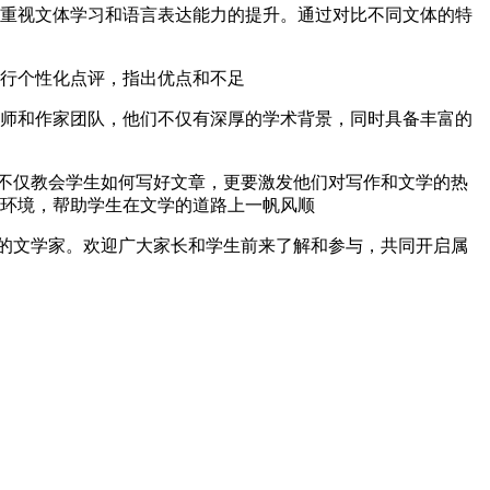
 重视文体学习和语言表达能力的提升。通过对比不同文体的特
进行个性化点评，指出优点和不足
文教师和作家团队，他们不仅有深厚的学术背景，同时具备丰富的
是不仅教会学生如何写好文章，更要激发他们对写作和文学的热
与环境，帮助学生在文学的道路上一帆风顺
的文学家。欢迎广大家长和学生前来了解和参与，共同开启属