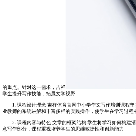
的重点。针对这一需求，吉祥
学生提升写作技能，拓展文学视野
1. 课程设计理念 吉祥体育官网中小学作文写作培训课
业教师的系统讲解和丰富多样的实践操作，使学生在学习过程
2. 课程内容与特色 文章的框架结构 学生将学习如何构
意写作部分，课程重视培养学生的思维敏捷性和创新能力