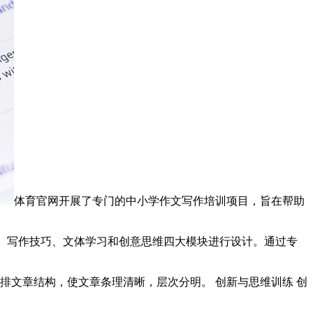
体育官网开展了专门的中小学作文写作培训项目，旨在帮助
识、写作技巧、文体学习和创意思维四大模块进行设计。通过专
安排文章结构，使文章条理清晰，层次分明。 创新与思维训练 创