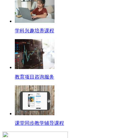
学科兴趣培养课程
教育项目咨询服务
课堂同步教学辅导课程