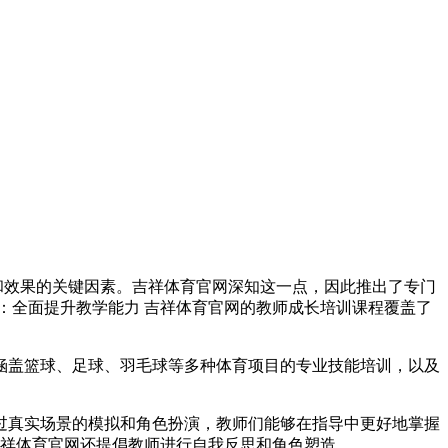
和效果的关键因素。吉祥体育官网深知这一点，因此推出了专门
：全面提升教学能力 吉祥体育官网的教师成长培训课程覆盖了
涵盖篮球、足球、羽毛球等多种体育项目的专业技能培训，以及
过真实场景的模拟和角色扮演，教师们能够在指导中更好地掌握
吉祥体育官网还提倡教师进行自我反思和角色塑造