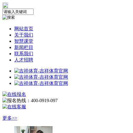
网站首页
关于我们
智慧课堂
新闻栏目
联系我们
人才招聘
更多>>