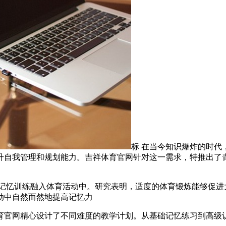
标 在当今知识爆炸的时
升自我管理和规划能力。吉祥体育官网针对这一需求，特推出了
地将记忆训练融入体育活动中。研究表明，适度的体育锻炼能够促
动中自然而然地提高记忆力
育官网精心设计了不同难度的教学计划。从基础记忆练习到高级认