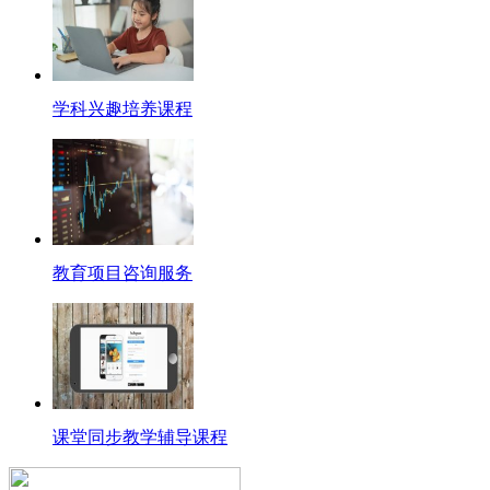
学科兴趣培养课程
教育项目咨询服务
课堂同步教学辅导课程