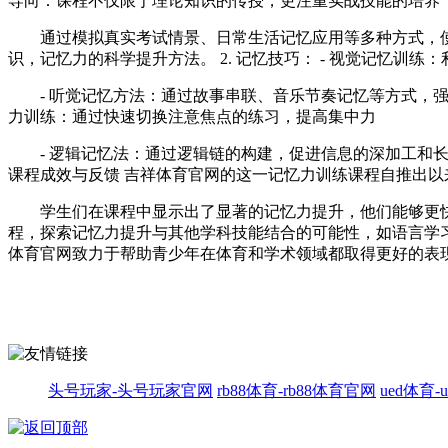
导向：课程不仅限于理论知识的传授，更注重实战技能的培养
通过模拟真实考试情景、日常生活记忆应用等多种方式，使
识，记忆力的科学提升方法。 2. 记忆技巧： - 视觉记忆训
- 听觉记忆方法：通过故事串联、音乐节奏记忆等方式，强化
力训练：通过快速切换注意焦点的练习，提高集中力
- 逻辑记忆法：通过逻辑链的构建，促进信息的深加工和长
课程成效与反馈 吉祥体育官网的这一记忆力训练课程自推出
学生们在课程中显示出了显著的记忆力提升，他们能够更
程，探索记忆力提升与其他学科技能结合的可能性，如语言学
体育官网致力于帮助青少年在体育和学术领域都取得更好的表
头号玩家-头号玩家官网
rb88体育-rb88体育官网
ued体育-