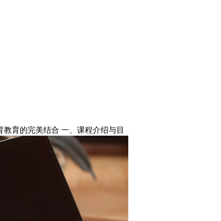
育教育的完美结合 一、课程介绍与目