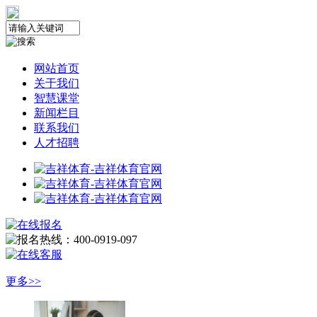
网站首页
关于我们
智慧课堂
新闻栏目
联系我们
人才招聘
更多>>