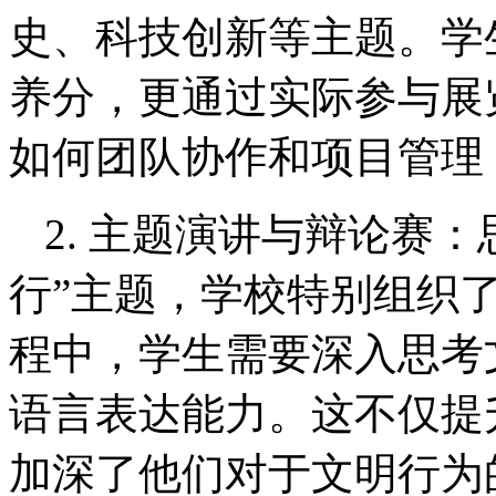
史、科技创新等主题。学
养分，更通过实际参与展
如何团队协作和项目管理
2. 主题演讲与辩论赛
行”主题，学校特别组织
程中，学生需要深入思考
语言表达能力。这不仅提
加深了他们对于文明行为