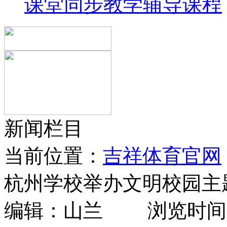
课堂同步教学辅导课程
新闻栏目
当前位置：
吉祥体育官网
杭州学校举办文明校园主
编辑：山兰 浏览时间：2026