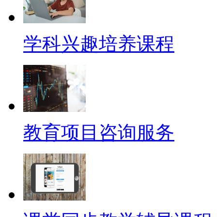
学科兴趣培养课程
教育项目咨询服务