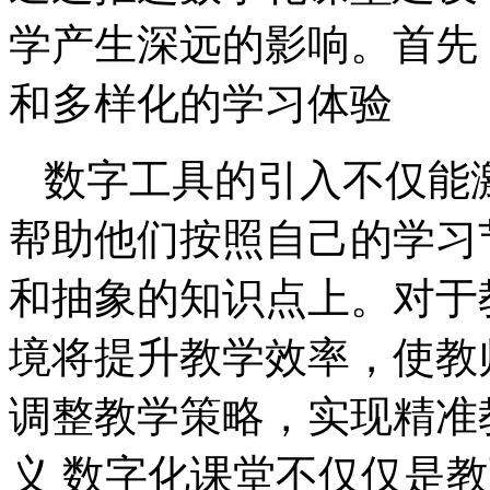
学产生深远的影响。首先
和多样化的学习体验
数字工具的引入不仅能
帮助他们按照自己的学习
和抽象的知识点上。对于
境将提升教学效率，使教
调整教学策略，实现精准教
义 数字化课堂不仅仅是