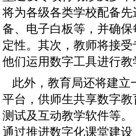
将为各级各类学校配备先
备、电子白板等，并确保
定性。其次，教师将接受
他们运用数字工具进行教
此外，教育局还将建立
平台，供师生共享数字教
测试及互动教学软件等。 
通过推进数字化课堂建设