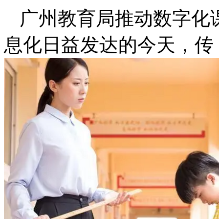
广州教育局推动数字化
息化日益发达的今天，传