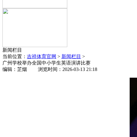
新闻栏目
当前位置：
吉祥体育官网
>
新闻栏目
>
广州学校举办全国中小学生英语演讲比赛
编辑：芷烟 浏览时间：2026-03-13 21:18