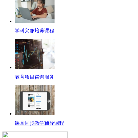
学科兴趣培养课程
教育项目咨询服务
课堂同步教学辅导课程