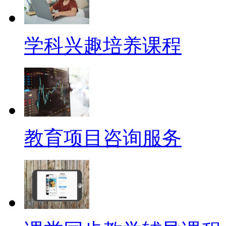
学科兴趣培养课程
教育项目咨询服务