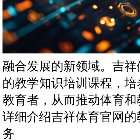
融合发展的新领域。吉祥
的教学知识培训课程，培
教育者，从而推动体育和
详细介绍吉祥体育官网的
务