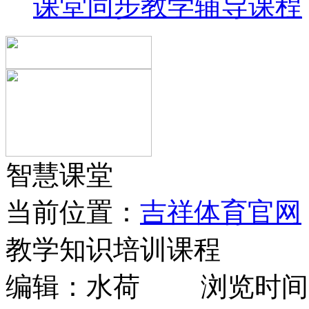
课堂同步教学辅导课程
智慧课堂
当前位置：
吉祥体育官网
教学知识培训课程
编辑：水荷 浏览时间：2026