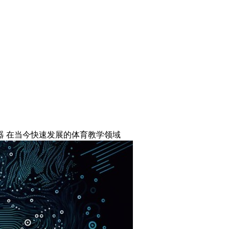
器 在当今快速发展的体育教学领域