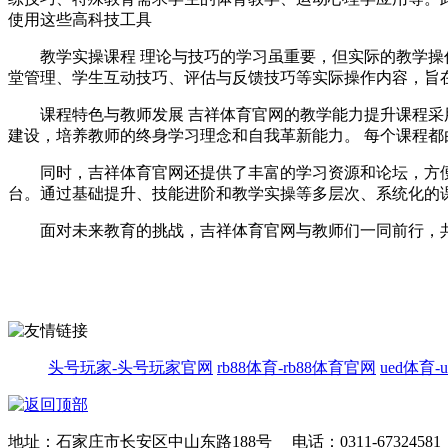
使用这些高科技工具
教学实操课程 理论与技巧的学习虽重要，但实际的教学
堂管理、学生互动技巧、评估与反馈技巧等实际操作内容，旨
课程特色与教师发展 吉祥体育官网的教学能力提升课程
建设，培养教师的终身学习理念和自我革新能力。 每个课程
同时，吉祥体育官网还提供了丰富的学习资源和论坛，方
台。通过基础提升、技能进阶和教学实操等多层次、系统化的
面对未来教育的挑战，吉祥体育官网与教师们一同前行，
头号玩家-头号玩家官网
rb88体育-rb88体育官网
ued体育-
地址：石家庄市长安区中山东路188号 电话：0311-67324581