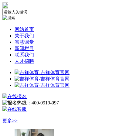
网站首页
关于我们
智慧课堂
新闻栏目
联系我们
人才招聘
更多>>