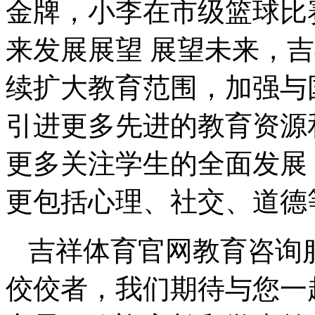
金牌，小李在市级篮球比
来发展展望 展望未来，
续扩大教育范围，加强与
引进更多先进的教育资源
更多关注学生的全面发展
更包括心理、社交、道德
吉祥体育官网教育咨询
佼佼者，我们期待与您一