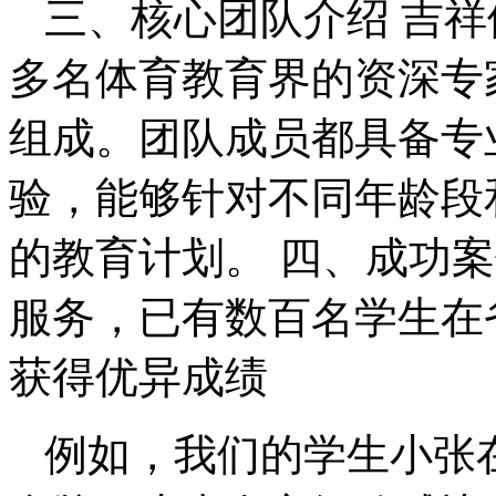
三、核心团队介绍 吉
多名体育教育界的资深专
组成。团队成员都具备专
验，能够针对不同年龄段
的教育计划。 四、成功
服务，已有数百名学生在
获得优异成绩
例如，我们的学生小张