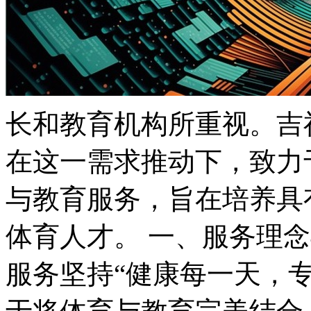
长和教育机构所重视。吉
在这一需求推动下，致力
与教育服务，旨在培养具
体育人才。 一、服务理
服务坚持“健康每一天，