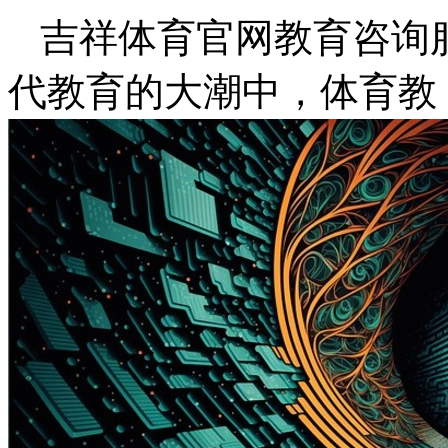
吉祥体育官网教育咨询
代教育的大潮中，体育教