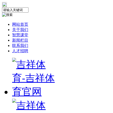
网站首页
关于我们
智慧课堂
新闻栏目
联系我们
人才招聘