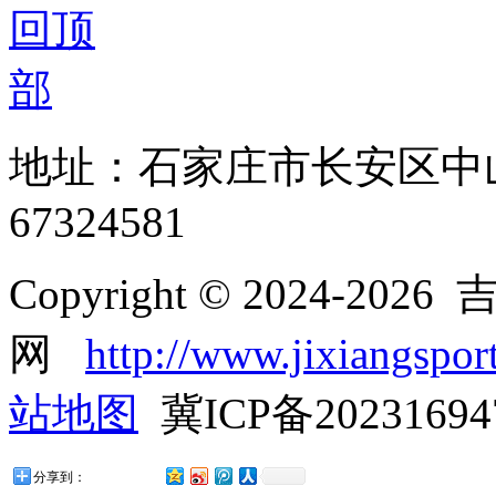
地址：石家庄市长安区中山东
67324581
Copyright © 2024-2
网
http://www.jixiangspor
站地图
冀ICP备2023169
分享到：