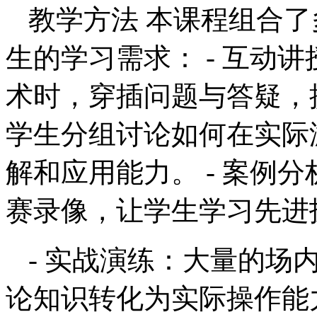
教学方法 本课程组合
生的学习需求： - 互动
术时，穿插问题与答疑，提
学生分组讨论如何在实际
解和应用能力。 - 案例
赛录像，让学生学习先进
- 实战演练：大量的场
论知识转化为实际操作能