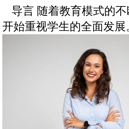
导言 随着教育模式的
开始重视学生的全面发展