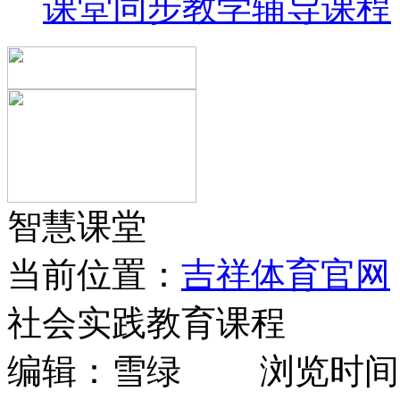
课堂同步教学辅导课程
智慧课堂
当前位置：
吉祥体育官网
社会实践教育课程
编辑：雪绿 浏览时间：2026