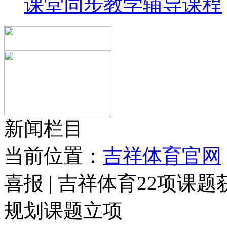
课堂同步教学辅导课程
新闻栏目
当前位置：
吉祥体育官网
喜报 | 吉祥体育22项课
规划课题立项