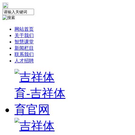
网站首页
关于我们
智慧课堂
新闻栏目
联系我们
人才招聘