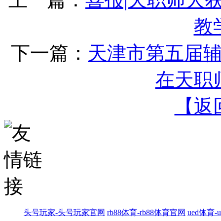
教
下一篇：
天津市第五届
在天职
【返
头号玩家-头号玩家官网
rb88体育-rb88体育官网
ued体育-