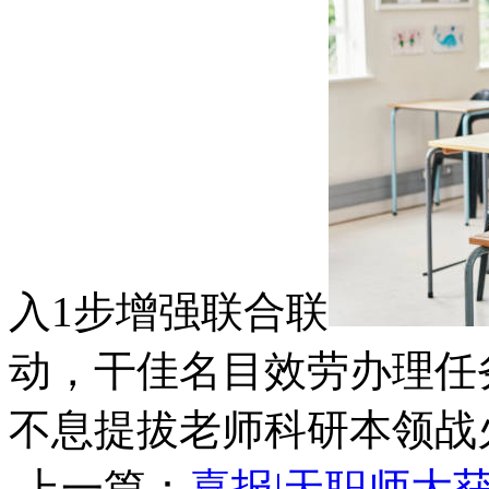
入1步增强联合联
动，干佳名目效劳办理任
不息提拔老师科研本领战
上一篇：
喜报|天职师大获