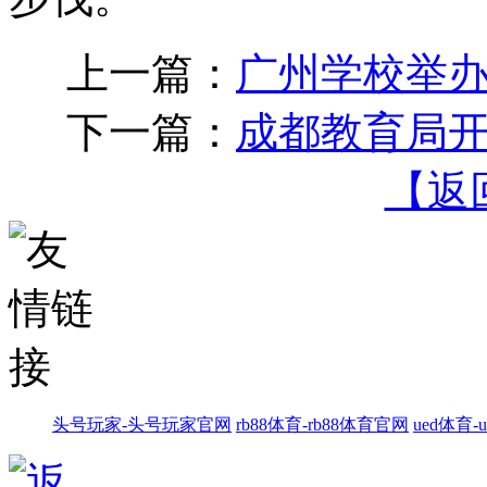
上一篇：
广州学校举
下一篇：
成都教育局
【返
头号玩家-头号玩家官网
rb88体育-rb88体育官网
ued体育-