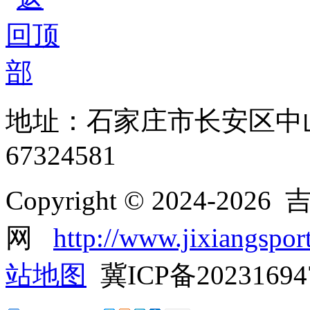
地址：石家庄市长安区中山东
67324581
Copyright © 2024-2
网
http://www.jixiangspor
站地图
冀ICP备2023169