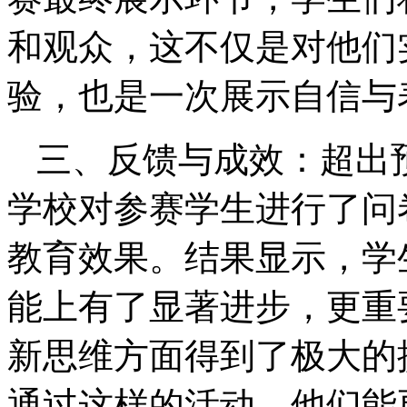
和观众，这不仅是对他们
验，也是一次展示自信与
三、反馈与成效：超出
学校对参赛学生进行了问
教育效果。结果显示，学
能上有了显著进步，更重
新思维方面得到了极大的
通过这样的活动，他们能