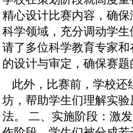
精心设计比赛内容，确保
科学领域，充分调动学生
请了多位科学教育专家和
的设计与审定，确保赛题
此外，比赛前，学校还
坊，帮助学生们理解实验
法。 二、实施阶段：激
作阶段，学生们被分成若